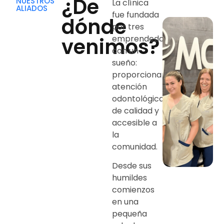
¿De
NUESTROS
La clínica
ALIADOS
fue fundada
dónde
por tres
venimos?
emprendedores
con un
sueño:
proporcionar
atención
odontológica
de calidad y
accesible a
la
comunidad.
Desde sus
humildes
comienzos
en una
pequeña